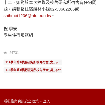
十二、如對於本次抽籤及校內研究所宿舍有任何問
題，請聯繫住宿組林小姐02-33662266或
shihmei1206@ntu.edu.tw
。
祝 學安
學生住宿服務組
瀏覽人次
24731
114學年第1學期研究所校內宿舍_女_.pdf
114學年第1學期研究所校內宿舍_男_.pdf
:::
隱私權與資訊安全政策
登入