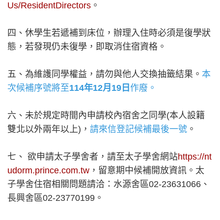
Us/ResidentDirectors
。
四、休學生若遞補到床位，辦理入住時必須是復學狀
態，若發現仍未復學，即取消住宿資格。
五、為維護同學權益，請勿與他人交換抽籤結果。
本
次候補序號將至
114年12月19日
作廢。
六、未於規定時間內申請校內宿舍之同學(本人設籍
雙北以外兩年以上)，
請來信登記候補最後一號
。
七、 欲申請太子學舍者，請至太子學舍網站
https://nt
udorm.prince.com.tw
，留意期中候補開放資訊。太
子學舍住宿相關問題請洽：水源舍區02-23631066、
長興舍區02-23770199。