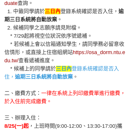
duate
查詢。
1. 中籤同學請於
三日內
登錄系統確認是否入住，
逾
期三日系統將自動放棄
。
2. 候補同學之志願序請見附檔。
* 7/29起將視空位狀況依序號遞補。
* 若候補上會以信箱通知學生，請同學務必留意收
信情形，或直接上住宿組網站
https://osa_dorm.ntu.e
du.tw/
查看遞補進度。
* 候補上的同學請於
三日內
登錄系統確認是否入
住，
逾期三日系統將自動放棄
。
二、繳費方式：
一律在系統上列印繳費單進行繳費，
於入住前完成繳費。
三、辦理入住：
8/25(
一)起
，上班時間(9:00-12:00、13:30-17:00)攜